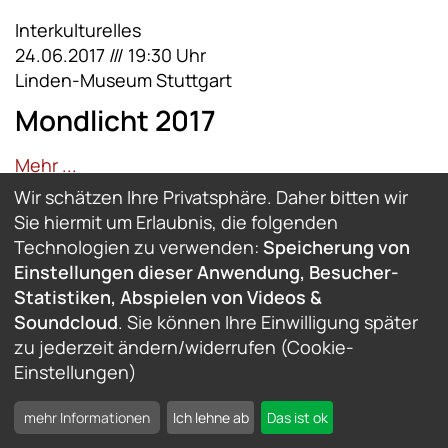
Interkulturelles
24.06.2017 /// 19:30 Uhr
Linden-Museum Stuttgart
Mondlicht 2017
Mehr ...
Wir schätzen Ihre Privatsphäre. Daher bitten wir
Sie hiermit um Erlaubnis, die folgenden
Technologien zu verwenden:
Speicherung von
Einstellungen dieser Anwendung, Besucher-
Interkulturelles
Statistiken, Abspielen von Videos &
13.11.2015 /// 19:00 Uhr
Soundcloud
. Sie können Ihre Einwilligung später
Restaurant Charisma Bootshaus
zu jederzeit ändern/widerrufen (Cookie-
Einstellungen)
Griechisch-Türkischer Abend
mehr Informationen
Ich lehne ab
Das ist ok
Mehr ...