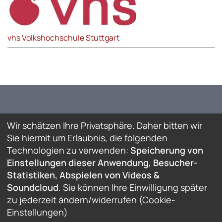
vhs Volkshochschule Stuttgart
Wir schätzen Ihre Privatsphäre. Daher bitten wir
Sie hiermit um Erlaubnis, die folgenden
Technologien zu verwenden:
Speicherung von
Einstellungen dieser Anwendung, Besucher-
Statistiken, Abspielen von Videos &
Soundcloud
. Sie können Ihre Einwilligung später
© Deutsch-Türkisches Forum e.V. / Stuttgart Türk-
zu jederzeit ändern/widerrufen (Cookie-
Alman Forumu
Einstellungen)