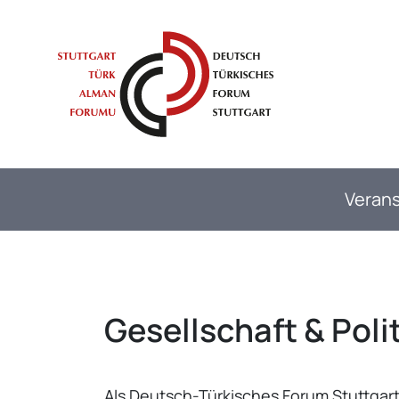
Springe direkt zu:
Inhaltsbereich
Hauptnavigation
Met
Verans
Gesellschaft & Polit
Als Deutsch-Türkisches Forum Stuttgart 