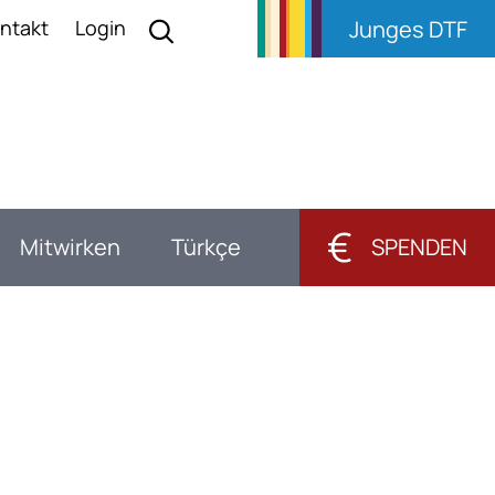
ntakt
Login
Junges DTF
€
Mitwirken
Türkçe
SPENDEN