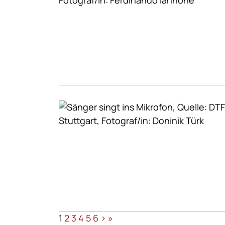
1
2
3
4
5
6
>
»