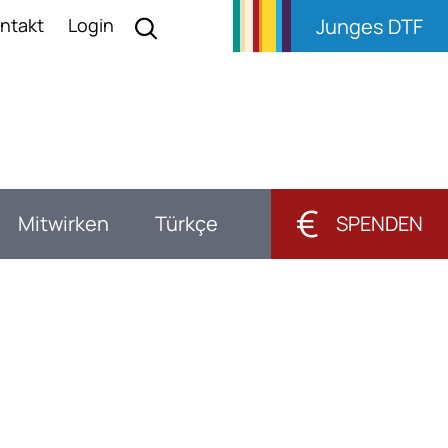
ntakt
Login
Junges DTF
€
Mitwirken
Türkçe
SPENDEN