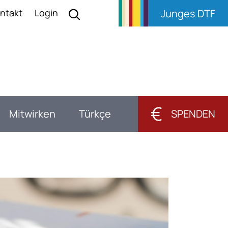
ntakt
Login
Junges DTF
€
Mitwirken
Türkçe
SPENDEN