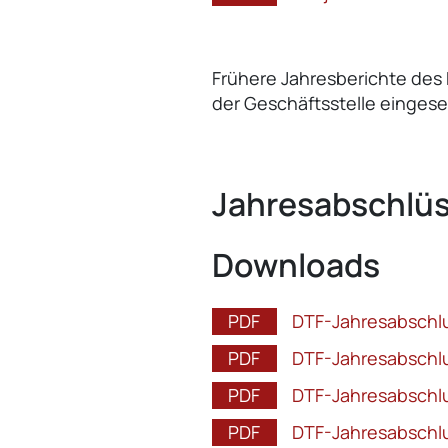
Frühere Jahresberichte des D
der Geschäftsstelle einges
Jahresabschlü
Downloads
DTF-Jahresabschl
DTF-Jahresabschl
DTF-Jahresabschl
DTF-Jahresabschl