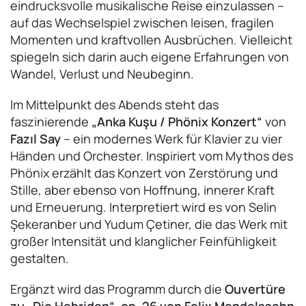
eindrucksvolle musikalische Reise einzulassen –
auf das Wechselspiel zwischen leisen, fragilen
Momenten und kraftvollen Ausbrüchen. Vielleicht
spiegeln sich darin auch eigene Erfahrungen von
Wandel, Verlust und Neubeginn.
Im Mittelpunkt des Abends steht das
faszinierende
„Anka Kuşu / Phönix Konzert“
von
Fazıl Say
– ein modernes Werk für Klavier zu vier
Händen und Orchester. Inspiriert vom Mythos des
Phönix erzählt das Konzert von Zerstörung und
Stille, aber ebenso von Hoffnung, innerer Kraft
und Erneuerung. Interpretiert wird es von Selin
Şekeranber und Yudum Çetiner, die das Werk mit
großer Intensität und klanglicher Feinfühligkeit
gestalten.
Ergänzt wird das Programm durch die
Ouvertüre
zu „Die Hebriden“, op. 26 von Felix Mendelssohn