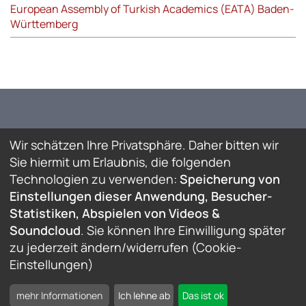
European Assembly of Turkish Academics (EATA) Baden-
Württemberg
Wir schätzen Ihre Privatsphäre. Daher bitten wir
Sie hiermit um Erlaubnis, die folgenden
Technologien zu verwenden:
Speicherung von
Einstellungen dieser Anwendung, Besucher-
Statistiken, Abspielen von Videos &
Soundcloud
. Sie können Ihre Einwilligung später
© Deutsch-Türkisches Forum e.V. / Stuttgart Türk-
zu jederzeit ändern/widerrufen (Cookie-
Alman Forumu
Einstellungen)
Cookie-Einstellungen
Impressum
mehr Informationen
Ich lehne ab
Das ist ok
Datenschutz
Kontakt