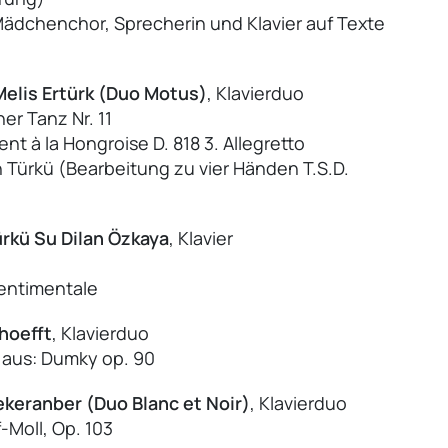
Mädchenchor, Sprecherin und Klavier auf Texte
Melis Ertürk (Duo Motus)
, Klavierduo
r Tanz Nr. 11
nt à la Hongroise D. 818 3. Allegretto
an Türkü (Bearbeitung zu vier Händen T.S.D.
rkü Su Dilan Özkaya
, Klavier
sentimentale
thoefft
, Klavierduo
 aus: Dumky op. 90
keranber (Duo Blanc et Noir)
, Klavierduo
-Moll, Op. 103