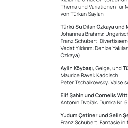
Thema und Variationen für 
von Türkan Saylan
Türkü Su Dilan Özkaya und 
Johannes Brahms: Ungarische
Franz Schubert: Divertisseme
Vedat Yıldırım: Denize Yakıl
Özkaya)
Aylin Köybaşı
, Geige, und
Tü
Maurice Ravel: Kaddisch
Peter Tschaikowsky: Valse 
Elif Şahin und Cornelis Wit
Antonín Dvořák: Dumka Nr. 6
Yudum Çetiner und Selin Şe
Franz Schubert: Fantasie in f