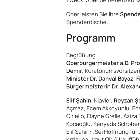
Zweck: Spende Benefizkonz
Oder leisten Sie Ihre
Spende
Spendentische.
Programm
Begrüßung
Oberbürgermeister a.D. Pro
Demir
, Kuratoriumsvorsitze
Minister Dr. Danyal Bayaz
, 
Bürgermeisterin Dr. Alexa
Elif Şahin
, Klavier,
Reyzan Ş
Açmaz, Ecem Akkoyunlu, Ece 
Ciriello, Elayne Grelle, Azi
Kocaoğlu, Kenyada Schober,
Elif Şahin: „Sei Hoffnung fü
Kızlarına Umut Ol“ (Urauffü