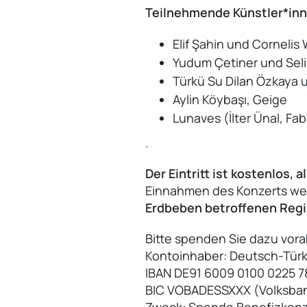
Teilnehmende Künstler*in
Elif Şahin und Cornelis 
Yudum Çetiner und Selin
Türkü Su Dilan Özkaya u
Aylin Köybaşı, Geige
Lunaves (İlter Ünal, Fa
.
Der Eintritt ist kostenlos, 
Einnahmen des Konzerts w
Erdbeben betroffenen Reg
Bitte spenden Sie dazu vora
Kontoinhaber: Deutsch-Türk
IBAN DE91 6009 0100 0225 7
BIC VOBADESSXXX (Volksban