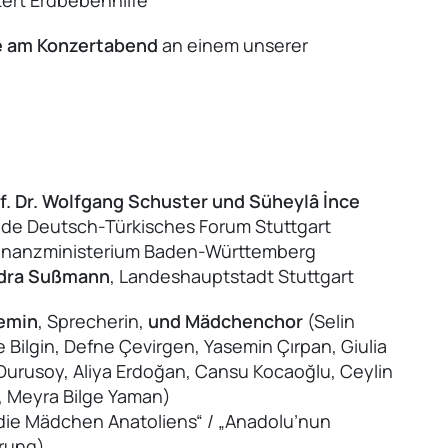
ert Erdbebenhilfe
 am Konzertabend
an einem unserer
f. Dr. Wolfgang Schuster und Süheylâ İnce
nde Deutsch-Türkisches Forum Stuttgart
Finanzministerium Baden-Württemberg
ndra Sußmann
, Landeshauptstadt Stuttgart
emin
, Sprecherin,
und Mädchenchor
(Selin
Bilgin, Defne Çevirgen, Yasemin Çırpan, Giulia
za Durusoy, Aliya Erdoğan, Cansu Kocaoğlu, Ceylin
 Meyra Bilge Yaman)
r die Mädchen Anatoliens“ / „Anadolu’nun
hrung)