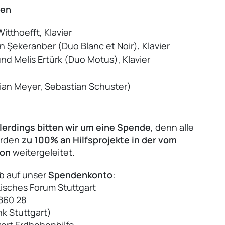
nen
Witthoefft, Klavier
 Şekeranber (Duo Blanc et Noir), Klavier
nd Melis Ertürk (Duo Motus), Klavier
bian Meyer, Sebastian Schuster)
allerdings bitten wir um eine Spende
, denn alle
erden
zu 100% an Hilfsprojekte in der vom
ion
weitergeleitet.
b auf unser
Spendenkonto
:
isches Forum Stuttgart
860 28
k Stuttgart)