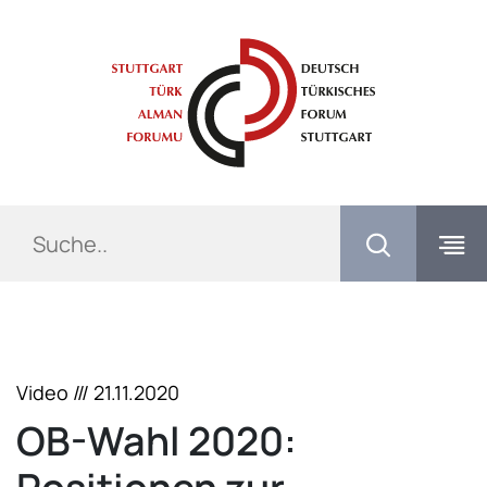
Springe direkt zu:
Inhaltsbereich
Hauptnavigation
Met
Navi
Video /// 21.11.2020
OB-Wahl 2020: