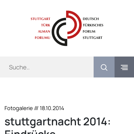
Springe direkt zu:
Inhaltsbereich
Hauptnavigation
Met
Navi
Fotogalerie /// 18.10.2014
stuttgartnacht 2014: