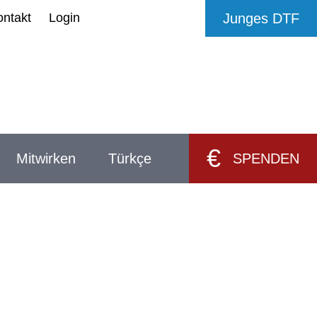
ontakt
Login
Junges DTF
€
Mitwirken
Türkçe
SPENDEN