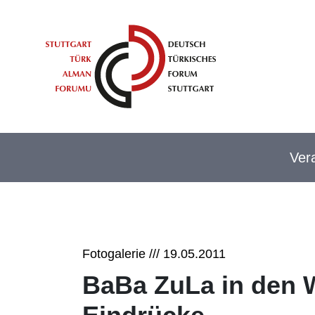
Springe direkt zu:
Inhaltsbereich
Hauptnavigation
Metan
Ver
Fotogalerie /// 19.05.2011
BaBa ZuLa in den 